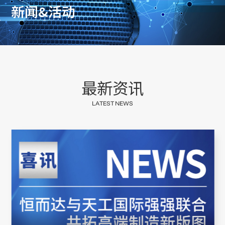
新
闻
&
活
动
最
新
资
讯
L
A
T
E
S
T
N
E
W
S