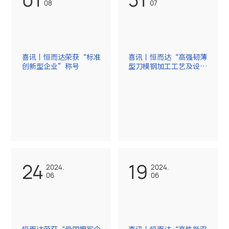
08
07
喜讯丨恒而达荣获“标准
喜讯丨恒而达“高强韧薄
创新型企业”称号
型刀模钢加工工艺及设
备”荣获一项国家发明专
利！
24
19
2024.
2024.
06
06
恒而达荣获“爱国拥军企
喜讯丨恒而达“高性能双