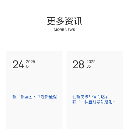
更
多
资
讯
M
O
R
E
N
E
W
S
24
28
2025.
2025.
04
03
新厂新蓝图·共赴新征程
创新突破！恒而达荣
获“一种直线导轨磨削加
工精度调节系统及方
法”国家发明专利授权