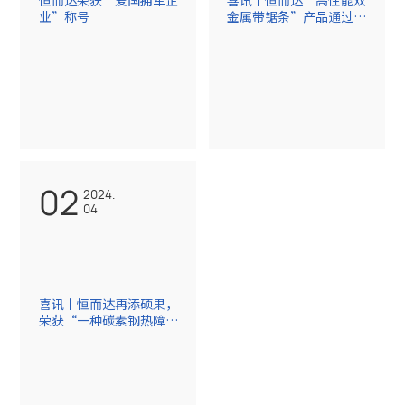
业”称号
金属带锯条”产品通过中
国机床工具工业协会产品
鉴定
02
2024.
04
喜讯丨恒而达再添硕果，
荣获“一种碳素钢热障陶
瓷涂层及制备方法”国家
发明专利！