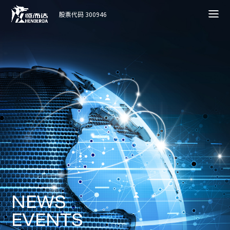
股票代码 300946
N
E
W
S
E
V
E
N
T
S