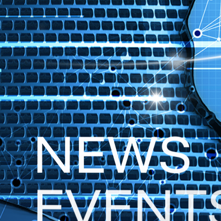
N
E
W
S
E
V
E
N
T