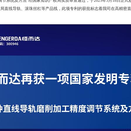
调节系统及方法”经国家知识产权局实质审查通过，于
2025
年
3
月
18
日正式
局直线导轨、滚珠丝杠等产品线，此项专利的获批标志着我司在高精密直