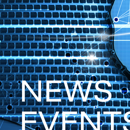
N
E
W
S
E
V
E
N
T