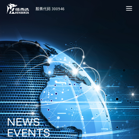
股票代码 300946
N
E
W
S
E
V
E
N
T
S