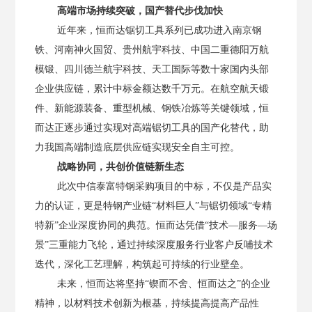
高端市场持续突破，国产替代步伐加快
近年来，恒而达锯切工具系列已成功进入南京钢
铁、河南神火国贸、贵州航宇科技、中国二重德阳万航
模锻、四川德兰航宇科技、天工国际等数十家国内头部
企业供应链，累计中标金额达数千万元。在航空航天锻
件、新能源装备、重型机械、钢铁冶炼等关键领域，恒
而达正逐步通过实现对高端锯切工具的国产化替代，助
力我国高端制造底层供应链实现安全自主可控。
战略协同，共创价值链新生态
此次中信泰富特钢采购项目的中标
，不仅是产品实
力的认证，更是特钢产业链
“材料巨人”与锯切领域“专精
特新”企业深度协同的典范。恒而达凭借“技术—服务—场
景”三重能力飞轮，通过持续
深度服务行业客户反哺技术
迭代，深化工艺理解，构筑起可持续的行业壁垒。
未来，恒而达将坚持
“锲而不舍、恒而达之”的企业
精神，以材料技术创新为根基，持续
提高提高产品性