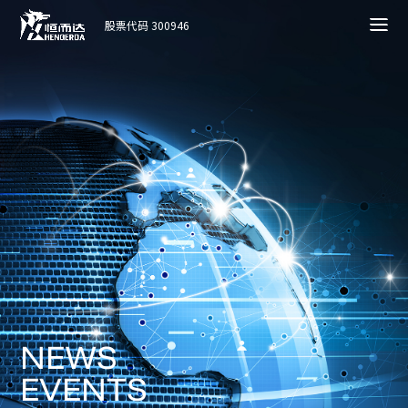
股票代码 300946
N
E
W
S
E
V
E
N
T
S