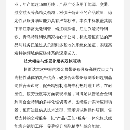
业，年产能超
1600万吨，产品广泛应用于能源、交通、
航空航天等高精尖领域，对供应链企业的产品质量、稳
定性及服务响应能力具有严苛标准。
本次中标覆盖其旗
下浙江泰富无缝钢管、靖江特殊钢、江阴兴澄特种钢
铁、青岛特殊钢铁四家核心子公司，标志着恒而达的产
品与服务已通过从总部到多基地的系统化验证，实现高
端特钢领域供应链体系的深度嵌入。
技术领先与场景化服务双轮驱动
恒而达本次中标的双金属带锯条具备高硬度齿尖与
高韧性基体的复合优势，硬质合金带锯条则采用超细晶
硬质合金齿材，配合精密制造与专利热处理工艺，在耐
磨性、疲劳强度等方面表现卓越，可满足从普通合金钢
到高合金特钢的多样化锯切需求。围绕客户实际应用场
景，恒而达提供从技术选型、现场调试到操作培训、售
后支持的全程服务，以
“产品+工艺+服务”一体化模式赋
能客户锯切工序，显著提升切削精度与综合能效。