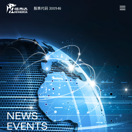
股票代码 300946
N
E
W
S
E
V
E
N
T
S