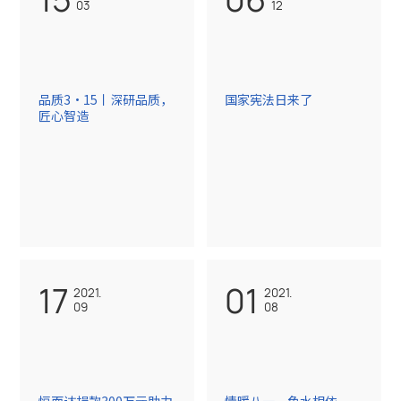
03
12
品质3·15丨深研品质，
国家宪法日来了
匠心智造
17
01
2021.
2021.
09
08
恒而达捐款300万元助力
情暖八一，鱼水相依 ，