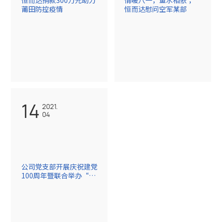
莆田防控疫情
恒而达慰问空军某部
14
2021.
04
公司党支部开展庆祝建党
100周年暨联合举办“金
融为民 党建助力 汇银企
联学联动”主题党建活动