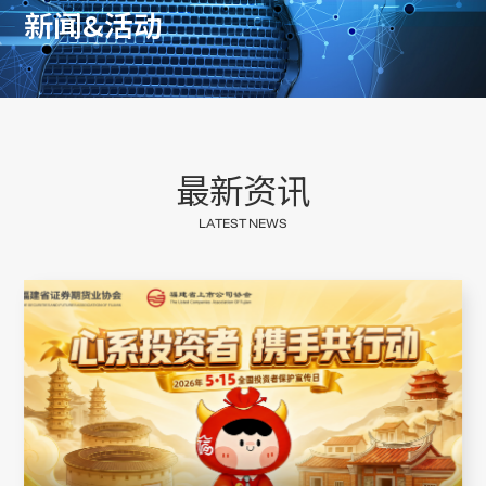
新
闻
&
活
动
最
新
资
讯
L
A
T
E
S
T
N
E
W
S