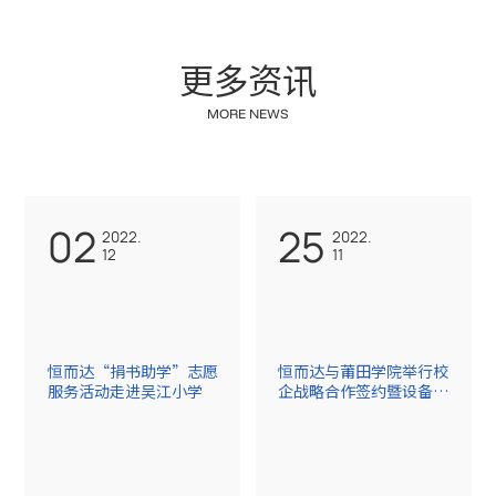
更
多
资
讯
M
O
R
E
N
E
W
S
02
25
2022.
2022.
12
11
恒而达“捐书助学”志愿
恒而达与莆田学院举行校
服务活动走进吴江小学
企战略合作签约暨设备捐
赠仪式