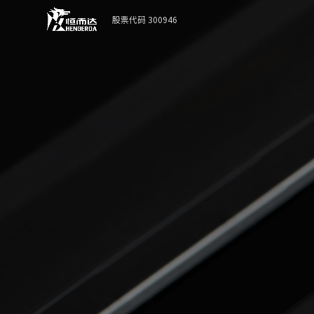
股票代码 300946