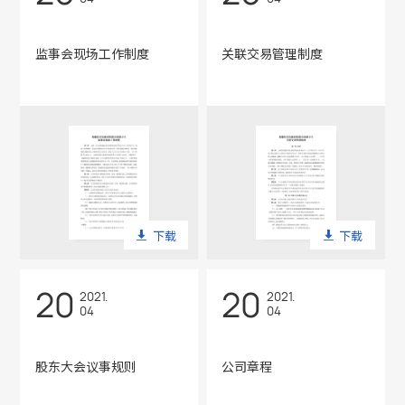
监事会现场工作制度
关联交易管理制度
下载
下载


20
20
2021.
2021.
04
04
股东大会议事规则
公司章程