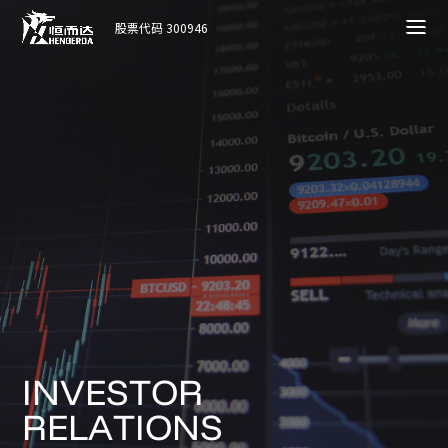
股票代码 300946
I
N
V
E
S
T
O
R
R
E
L
A
T
I
O
N
S