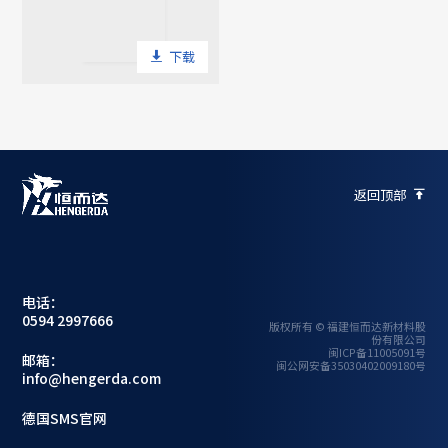
下载

返回顶部

电话：
0594 2997666
版权所有 © 福建恒而达新材料股
份有限公司
闽ICP备11005091号
邮箱：
闽公网安备35030402009180号
info@hengerda.com
德国SMS官网