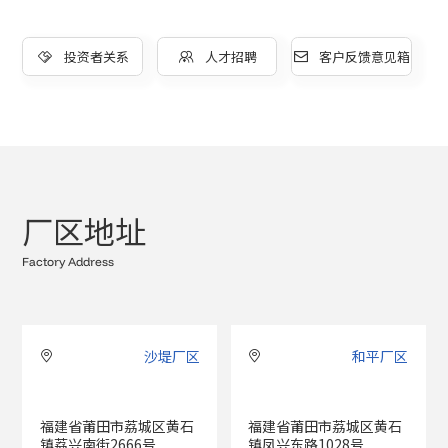
投资者关系
人才招聘
客户反馈意见箱



厂
区
地
址
F
a
c
t
o
r
y
A
d
d
r
e
s
s
沙堤厂区
和平厂区


福建省莆田市荔城区黄石
福建省莆田市荔城区黄石
镇荔兴南街2666号
镇凤兴东路1028号