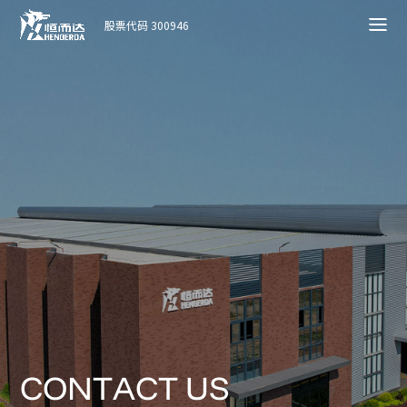
股票代码 300946
C
O
N
T
A
C
T
U
S