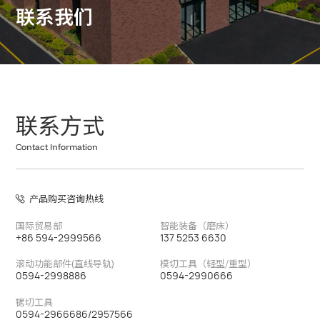
联
系
我
们
联
系
方
式
C
o
n
t
a
c
t
I
n
f
o
r
m
a
t
i
o
n
产品购买咨询热线

国际贸易部
智能装备（磨床）
+86 594-2999566
137 5253 6630
滚动功能部件(直线导轨)
模切工具（轻型/重型）
0594-2998886
0594-2990666
锯切工具
0594-2966686/2957566